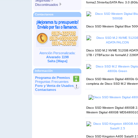
Seguridad
forma2.5InterfazSATA Rev. 3.0 (6Gb/s
Discontinuados
Contactanos
Disco SSD Western Digital Blue 500
Disco SSD M.2 NVME 512GB ADATA 
Atención Personalizada:
1TB / 2TBFactor de formaM.2 228
Alvarado 1198
Salta [
Mapa
]
Información
Programa de Premios
Disco SSD Western Digital 480Gb G
Preguntas Frecuentes
completa de Disco SSD M.2 Western
Foro y Venta de Usados
Contactanos
Disco SSD Western Digital 480GB 2.
Western Digital 480GB WDS480
Disco SSD Kingston A400 SataIII 2.