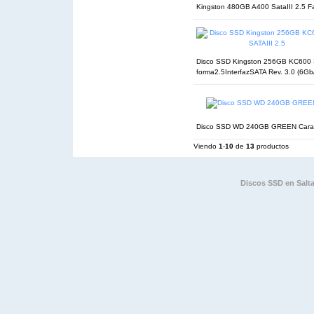
Kingston 480GB A400 SataIII 2.5 Fac
Disco SSD Kingston 256GB KC600 SA
forma2.5InterfazSATA Rev. 3.0 (6Gb/s
Disco SSD WD 240GB GREEN Carac
Viendo
1
-
10
de
13
productos
Discos SSD en Salta