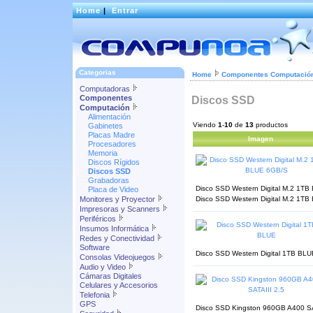
Home
|
Entrar
Categorias
Home
Componentes Computació
Computadoras
Componentes
Discos SSD
Computación
Alimentación
Viendo
1
-
10
de
13
productos
Gabinetes
Placas Madre
Imagen
Procesadores
Memoria
Discos Rígidos
Discos SSD
Grabadoras
Disco SSD Western Digital M.2 1TB 
Placa de Video
Monitores y Proyector
Disco SSD Western Digital M.2 1T
Impresoras y Scanners
Periféricos
Insumos Informática
Redes y Conectividad
Software
Disco SSD Western Digital 1TB BLU
Consolas Videojuegos
Audio y Video
Cámaras Digitales
Celulares y Accesorios
Telefonia
GPS
Disco SSD Kingston 960GB A400 SATA