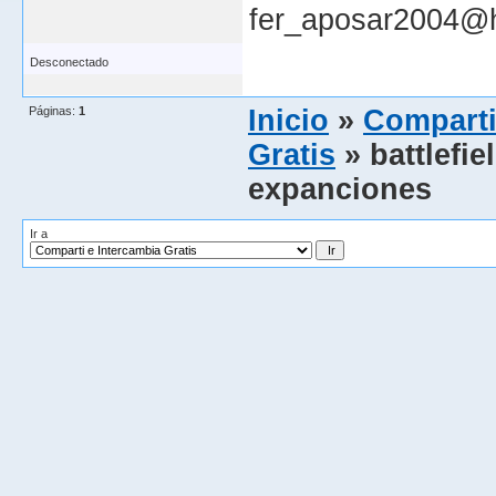
fer_aposar2004@
Desconectado
Páginas:
1
Inicio
»
Comparti
Gratis
» battlefi
expanciones
Ir a