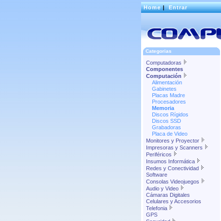
Home
|
Entrar
Categorias
Computadoras
Componentes
Computación
Alimentación
Gabinetes
Placas Madre
Procesadores
Memoria
Discos Rígidos
Discos SSD
Grabadoras
Placa de Video
Monitores y Proyector
Impresoras y Scanners
Periféricos
Insumos Informática
Redes y Conectividad
Software
Consolas Videojuegos
Audio y Video
Cámaras Digitales
Celulares y Accesorios
Telefonia
GPS