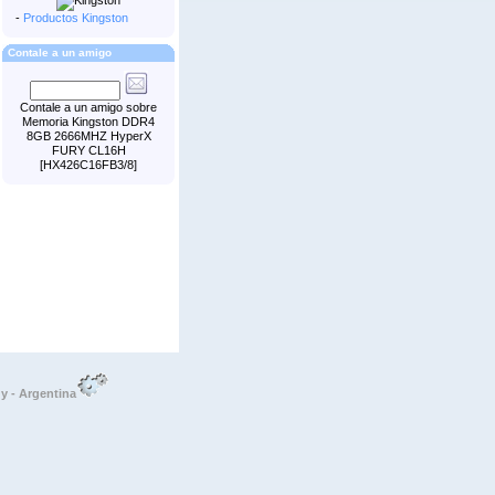
-
Productos Kingston
Contale a un amigo
Contale a un amigo sobre
Memoria Kingston DDR4
8GB 2666MHZ HyperX
FURY CL16H
[HX426C16FB3/8]
 - Argentina