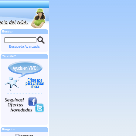
Buscar
Busqueda Avanzada
Ya viste? ...
Kingston