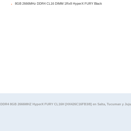
8GB 2666MHz DDR4 CL16 DIMM 1Rx8 HyperX FURY Black
 DDR4 8GB 2666MHZ HyperX FURY CL16H [HX426C16FB3/8] en Salta, Tucuman y Jujuy